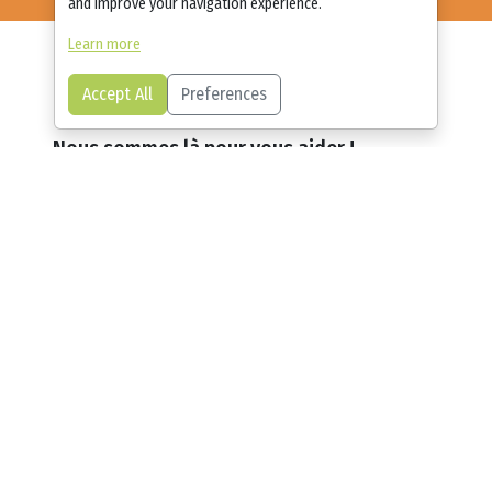
and improve your navigation experience.
Learn more
Accept All
Preferences
Nous sommes là pour vous aider !
Avez-vous des questions concernant notre
plateforme ou souhaitez-vous nous adresser des
commentaires? Voulez-vous essayer StaEllinika dans
votre école ?