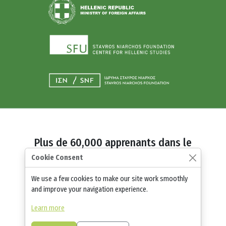
Plus de 60,000 apprenants dans le
monde entier
Cookie Consent
Rejoignez les nombreux utilisateurs
We use a few cookies to make our site work smoothly
dans le monde entier qui apprennent le
and improve your navigation experience.
grec au sein de la diaspora !
Learn more