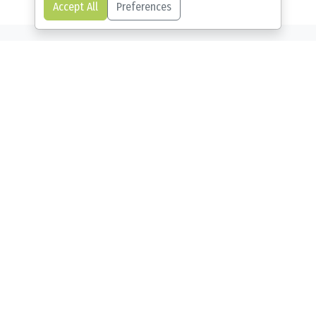
Accept All
Preferences
Nos Cours
Nous proposons actuellement 4 cours de
grec destinés aux apprenants débutants,
de la maternelle aux adolescents et aux
adultes, ainsi que des cours de
mythologie grecque pour les plus jeunes
apprenants.