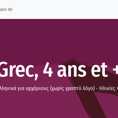
opos de
Grec, 4 ans et 
λληνικά για αρχάριους (χωρίς γραπτό λόγο) - Ηλικίες 