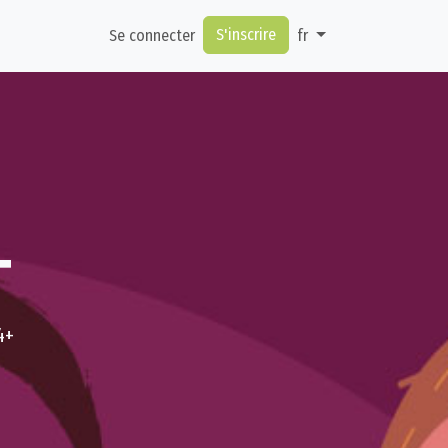
S'inscrire
Se connecter
fr
+
4+