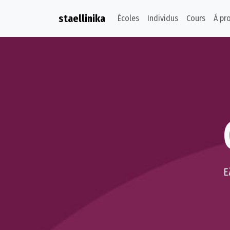
staellinika
Écoles
Individus
Cours
Á pr
Ε